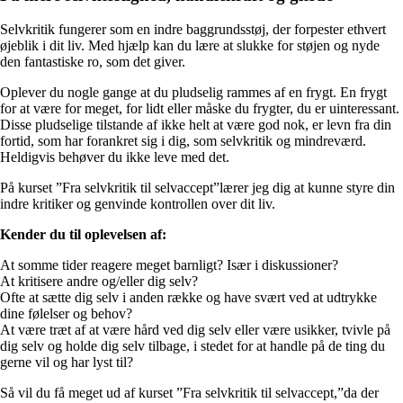
Selvkritik fungerer som en indre baggrundsstøj, der forpester ethvert
øjeblik i dit liv. Med hjælp kan du lære at slukke for støjen og nyde
den fantastiske ro, som det giver.
Oplever du nogle gange at du pludselig rammes af en frygt. En frygt
for at være for meget, for lidt eller måske du frygter, du er uinteressant.
Disse pludselige tilstande af ikke helt at være god nok, er levn fra din
fortid, som har forankret sig i dig, som selvkritik og mindreværd.
Heldigvis behøver du ikke leve med det.
På kurset ”Fra selvkritik til selvaccept”lærer jeg dig at kunne styre din
indre kritiker og genvinde kontrollen over dit liv.
Kender du til oplevelsen af:
At somme tider reagere meget barnligt? Især i diskussioner?
At kritisere andre og/eller dig selv?
Ofte at sætte dig selv i anden række og have svært ved at udtrykke
dine følelser og behov?
At være træt af at være hård ved dig selv eller være usikker, tvivle på
dig selv og holde dig selv tilbage, i stedet for at handle på de ting du
gerne vil og har lyst til?
Så vil du få meget ud af kurset ”Fra selvkritik til selvaccept,”da der