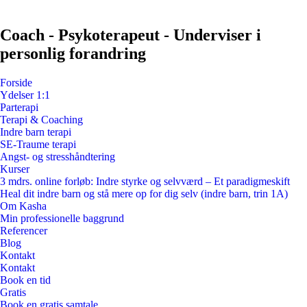
Coach - Psykoterapeut - Underviser i
personlig forandring
Forside
Ydelser 1:1
Parterapi
Terapi & Coaching
Indre barn terapi
SE-Traume terapi
Angst- og stresshåndtering
Kurser
3 mdrs. online forløb: Indre styrke og selvværd – Et paradigmeskift
Heal dit indre barn og stå mere op for dig selv (indre barn, trin 1A)
Om Kasha
Min professionelle baggrund
Referencer
Blog
Kontakt
Kontakt
Book en tid
Gratis
Book en gratis samtale