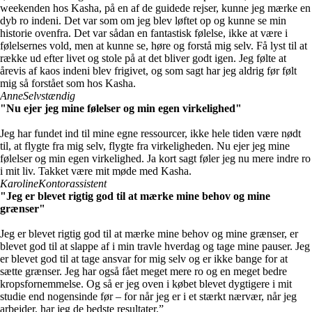
weekenden hos Kasha, på en af de guidede rejser, kunne jeg mærke en
dyb ro indeni. Det var som om jeg blev løftet op og kunne se min
historie ovenfra. Det var sådan en fantastisk følelse, ikke at være i
følelsernes vold, men at kunne se, høre og forstå mig selv. Få lyst til at
række ud efter livet og stole på at det bliver godt igen. Jeg følte at
årevis af kaos indeni blev frigivet, og som sagt har jeg aldrig før følt
mig så forstået som hos Kasha.
Anne
Selvstændig
"Nu ejer jeg mine følelser og min egen virkelighed"
Jeg har fundet ind til mine egne ressourcer, ikke hele tiden være nødt
til, at flygte fra mig selv, flygte fra virkeligheden. Nu ejer jeg mine
følelser og min egen virkelighed. Ja kort sagt føler jeg nu mere indre ro
i mit liv. Takket være mit møde med Kasha.
Karoline
Kontorassistent
"Jeg er blevet rigtig god til at mærke mine behov og mine
grænser"
Jeg er blevet rigtig god til at mærke mine behov og mine grænser, er
blevet god til at slappe af i min travle hverdag og tage mine pauser. Jeg
er blevet god til at tage ansvar for mig selv og er ikke bange for at
sætte grænser. Jeg har også fået meget mere ro og en meget bedre
kropsfornemmelse. Og så er jeg oven i købet blevet dygtigere i mit
studie end nogensinde før – for når jeg er i et stærkt nærvær, når jeg
arbejder, har jeg de bedste resultater.”