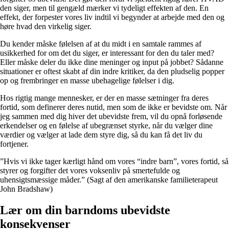
den siger, men til gengæld mærker vi tydeligt effekten af den. En
effekt, der forpester vores liv indtil vi begynder at arbejde med den og
høre hvad den virkelig siger.
Du kender måske følelsen af at du midt i en samtale rammes af
usikkerhed for om det du siger, er interessant for den du taler med?
Eller måske deler du ikke dine meninger og input på jobbet? Sådanne
situationer er oftest skabt af din indre kritiker, da den pludselig popper
op og frembringer en masse ubehagelige følelser i dig.
Hos rigtig mange mennesker, er der en masse sætninger fra deres
fortid, som definerer deres nutid, men som de ikke er bevidste om. Når
jeg sammen med dig hiver det ubevidste frem, vil du opnå forløsende
erkendelser og en følelse af ubegrænset styrke, når du vælger dine
værdier og vælger at lade dem styre dig, så du kan få det liv du
fortjener.
”Hvis vi ikke tager kærligt hånd om vores “indre barn”, vores fortid, så
styrer og forgifter det vores voksenliv på smertefulde og
uhensigtsmæssige måder.” (Sagt af den amerikanske familieterapeut
John Bradshaw)
Lær om din barndoms ubevidste
konsekvenser