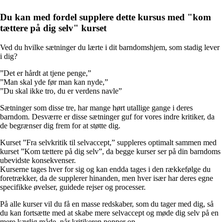
Du kan med fordel supplere dette kursus med "kom
tættere på dig selv" kurset
Ved du hvilke sætninger du lærte i dit barndomshjem, som stadig lever
i dig?
”Det er hårdt at tjene penge,”
”Man skal yde før man kan nyde,”
”Du skal ikke tro, du er verdens navle”
Sætninger som disse tre, har mange hørt utallige gange i deres
barndom. Desværre er disse sætninger guf for vores indre kritiker, da
de begrænser dig frem for at støtte dig.
Kurset ”Fra selvkritik til selvaccept,” suppleres optimalt sammen med
kurset ”Kom tættere på dig selv”, da begge kurser ser på din barndoms
ubevidste konsekvenser.
Kurserne tages hver for sig og kan endda tages i den rækkefølge du
foretrækker, da de supplerer hinanden, men hver især har deres egne
specifikke øvelser, guidede rejser og processer.
På alle kurser vil du få en masse redskaber, som du tager med dig, så
du kan fortsætte med at skabe mere selvaccept og møde dig selv på en
mere kærlig måde, når kritikeren popper op.